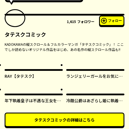
フォロー
1,615
フォロワー
タテスクコミック
KADOKAWAの縦スクロール＆フルカラーマンガ「タテスクコミック」！ ここ
でしか読めないオリジナル作品をはじめ、あの名作の縦スクロール作品も!!
RAY【タテスク】
ランジェリーガールをお気に召
すまま【タテスク】
年下執着皇子は不遇な王女を愛
冷酷公爵はあざらし姫に執着中
しすぎてる【タテスク】
【タテスク】
タテスクコミック
の詳細はこちら