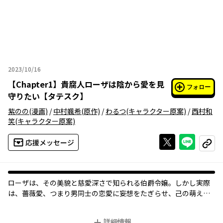
2023/10/16
2023年10月16日
【
Chapter1
】
貴腐人ローザは陰から愛を見
フォロー
守りたい【タテスク】
紫のの
(漫画)
/
中村颯希
(原作)
/
わるつ
(キャラクター原案)
/
西村和
笑
(キャラクター原案)
Xで投稿する
ライン
応援メッセージ
コピー
ローザは、その美貌と慈愛深さで知られる伯爵令嬢。しかし実際
は、薔薇愛、つまり男同士の恋愛に妄想をたぎらせ、己の萌えを
追及しまくる貴腐人であった。
１４歳のある日、異母弟のベルナルドと出会ってしまう。
詳細情報