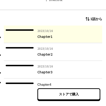
彼こそは理想の「受け」、千年に一人の逸材だと断定したローザ
は、「ベルたん総受け計画」を策定し奮闘。
しかしその腐りきった振舞いはことごとく高潔な行いと勘違いさ
れ、王子や王女、さらには異国の王子まで巻き込んで、国中に影
1話から
響を与えることとなり――？
2023年10月16日
2023/10/16
Chapter1
2023年10月16日
2023/10/16
Chapter2
2023年10月16日
2023/10/16
Chapter3
Chapter4
ストアで購入