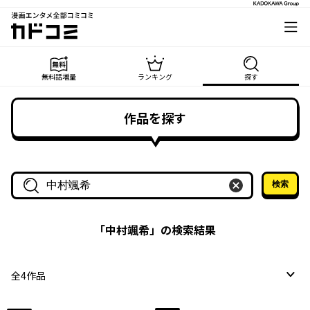
漫画エンタメ全部コミコミ
カドコミ
無料話増量
ランキング
探す
作品を探す
検索
作品名・作家名で探す
「
中村颯希
」の検索結果
全
4
作品