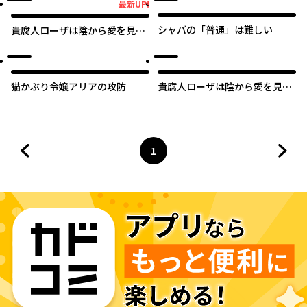
最新UP!
最新UP!
シャバの「普通」は難しい
貴腐人ローザは陰から愛を見守
りたい
猫かぶり令嬢アリアの攻防
貴腐人ローザは陰から愛を見守
りたい【タテスク】
1
前のページへ
ページ
へ
次の