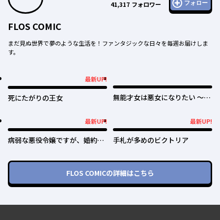
フォロー
41,317
フォロワー
FLOS COMIC
まだ見ぬ世界で夢のような生活を！ファンタジックな日々を毎週お届けしま
す。
最新UP!
最新UP!
無能才女は悪女になりたい ～義
死にたがりの王女
妹の身代わりで嫁いだ令嬢、公
爵様の溺愛に気づかない～
最新UP!
最新UP!
最新UP!
最新UP!
病弱な悪役令嬢ですが、婚約者
手札が多めのビクトリア
が過保護すぎて逃げ出したい(私
たち犬猿の仲でしたよね!?)
FLOS COMIC
の詳細はこちら