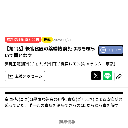
無料話増量
あと11日
連載
2023/12/21
2023年12月21日
【
第1話
】
後宮食医の薬膳帖 廃姫は毒を喰ら
フォロー
いて薬となす
夢見里龍
(原作)
/
そ太郎
(作画)
/
夏目レモン
(キャラクター原案)
Xで投稿する
ライン
応援メッセージ
コピー
帝国･剋(コク)は暴虐な先帝の死後､毒疫(どくえき)による奇病が蔓
延っていた。唯一この毒疫を治療できるのは､あらゆる毒を解すと
いう白澤(はくたく）の一族最後の末裔の蔡慧玲(ツァイフェイリ
ン）だけだった。先帝の姑娘(むすめ)でもある慧玲は処刑を免れる
詳細情報
代わりに、後宮の食医として従事し、典医すら匙を投げる奇病を