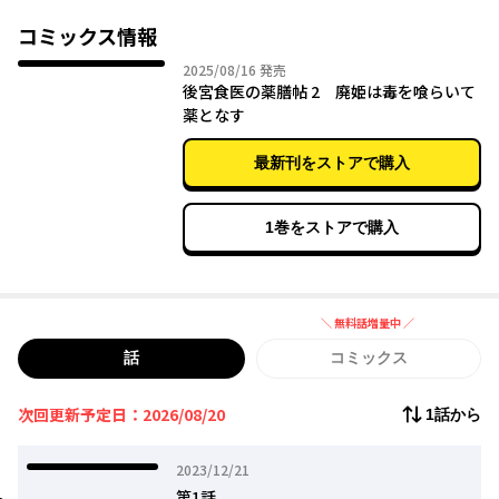
次々と治していく…｡その中で､謎めいた美貌の風水師・鴆(ヂェン)
と出会うことで慧玲の運命は大きく動き出し──…！
コミックス情報
後宮に渦巻く毒疫──
2025年08月16日
2025/08/16
発売
特異なる食医は“毒をもって、毒を制す”
後宮食医の薬膳帖 2 廃姫は毒を喰らいて
薬となす
最新刊をストアで購入
1巻をストアで購入
＼ 無料話増量中 ／
無料話増量中
話
コミックス
次回更新予定日：2026/08/20
1話から
2023年12月21日
2023/12/21
第1話