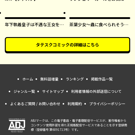
すまま【タテスク】
年下執着皇子は不遇な王女を愛
茶葉少女～蟲に食べられそうに
しすぎてる【タテスク】
なったら、私の能力が覚醒しま
した！～【タテスク】
タテスクコミック
の詳細はこちら
ホーム
無料話増量
ランキング
掲載作品一覧
ジャンル一覧
サイトマップ
利用者情報の外部送信について
よくあるご質問 / お問い合わせ
利用規約
プライバシーポリシー
ABJマークは、この電子書店・電子書籍配信サービスが、著作権者から
コンテンツ使用許諾を得た正規版配信サービスであることを示す登録商
標（登録番号 第6091713号）です。