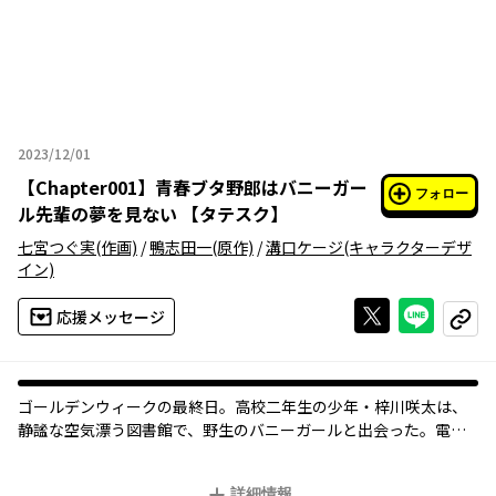
2023/12/01
2023年12月01日
【
Chapter001
】
青春ブタ野郎はバニーガー
フォロー
ル先輩の夢を見ない 【タテスク】
七宮つぐ実
(作画)
/
鴨志田一
(原作)
/
溝口ケージ
(キャラクターデザ
イン)
Xで投稿する
ライン
応援メッセージ
コピー
ゴールデンウィークの最終日。高校二年生の少年・梓川咲太は、
静謐な空気漂う図書館で、野生のバニーガールと出会った――。電撃
文庫の大人気タイトル『青春ブタ野郎』シリーズの、コミカライ
ズ！
詳細情報