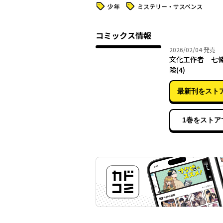
タグ
タグ
少年
ミステリー・サスペンス
コミックス情報
2026年
2026/02/04
発売
文化工作者 七
険(4)
最新刊をスト
1巻をストア