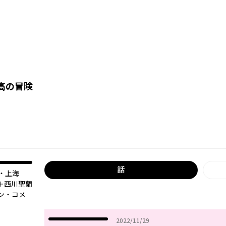
高の冒険
話
・上海
＋西川聖蘭
ン・コメ
2022年11月29日
2022/11/29