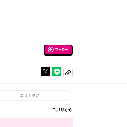
フォロー
Xで投稿する
ラインでシェアする
コピーする
コミックス
1話から