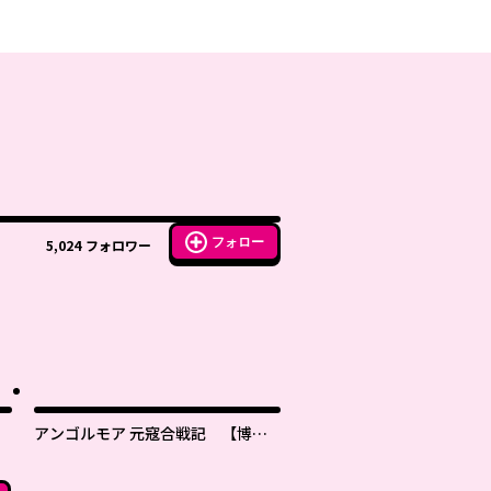
フォロー
5,024
フォロワー
アンゴルモア 元寇合戦記 【博多
編】