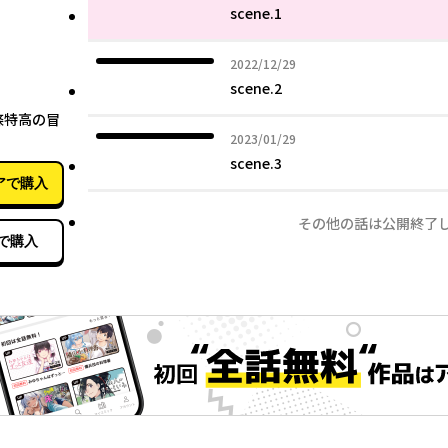
scene.1
2022年12月29日
2022/12/29
scene.2
02月04日
條特高の冒
2023年01月29日
2023/01/29
scene.3
アで購入
その他の話は公開終了
で購入