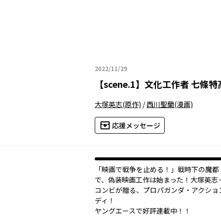
2022/11/29
2022年11月29日
【
scene.1
】
文化工作者 七條特
大塚英志
(原作)
/
西川聖蘭
(漫画)
応援メッセージ
「映画で戦争を止める！」戦時下の魔都
で、偽装映画工作は始まった！大塚英志
コンビが贈る、プロパガンダ・アクショ
ディ！
ヤングエースで好評連載中！！