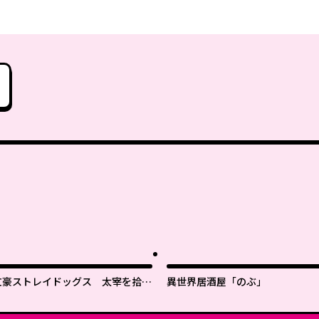
文豪ストレイドッグス 太宰を拾っ
異世界居酒屋「のぶ」
た日