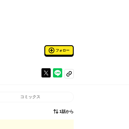
フォロー
Xで投稿する
ラインでシェアする
コピーする
コミックス
1話から