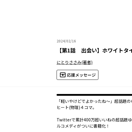
2024/02/16
2024年02月16日
【
第1話 出会い
】
ホワイトタ
にとりささみ
(著者)
応援メッセージ
「軽いやけどでよかったね～」超話題の
ヒート(物理)４コマ。
Twitterで累計400万超いいねの超話題
ルコメディがついに書籍化！