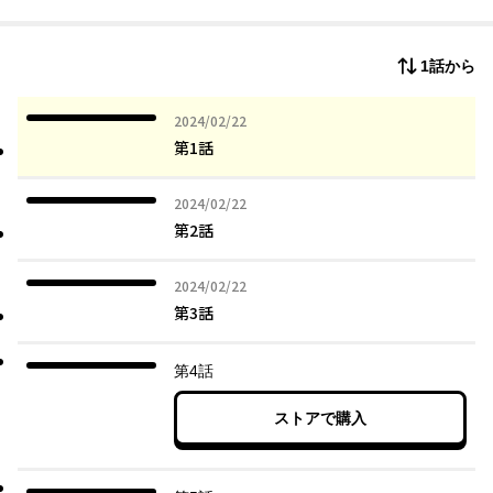
10代女子の圧倒的支持を受けた、一歩踏み出す勇気がもらえる珠
玉の青春ストーリー、待望のコミカライズ！
1話から
2024年02月22日
2024/02/22
第1話
2024年02月22日
2024/02/22
第2話
2024年02月22日
2024/02/22
第3話
第4話
ストアで購入