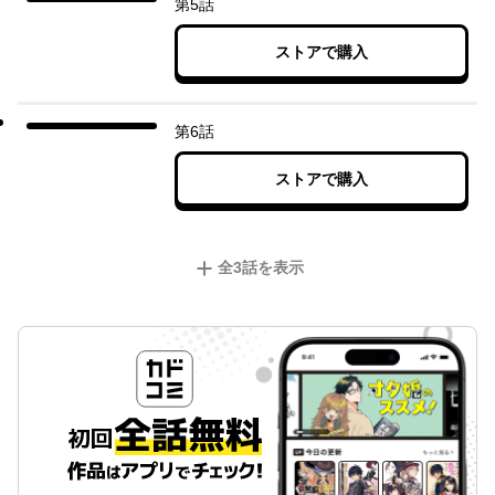
第5話
ストアで購入
第6話
ストアで購入
全
3
話を表示