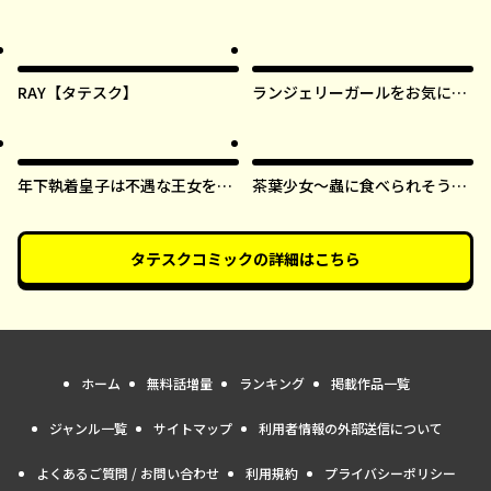
RAY【タテスク】
ランジェリーガールをお気に召
すまま【タテスク】
年下執着皇子は不遇な王女を愛
茶葉少女～蟲に食べられそうに
しすぎてる【タテスク】
なったら、私の能力が覚醒しま
した！～【タテスク】
タテスクコミック
の詳細はこちら
ホーム
無料話増量
ランキング
掲載作品一覧
ジャンル一覧
サイトマップ
利用者情報の外部送信について
よくあるご質問 / お問い合わせ
利用規約
プライバシーポリシー