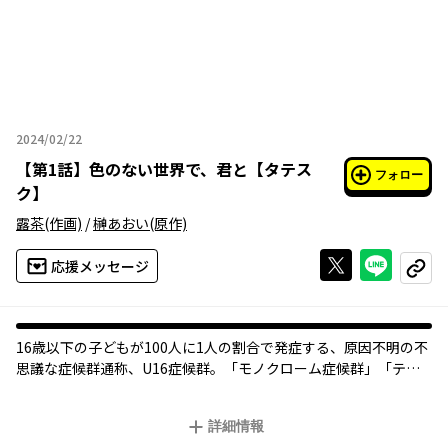
2024/02/22
2024年02月22日
【
第1話
】
色のない世界で、君と【タテス
フォロー
ク】
露茶
(作画)
/
榊あおい
(原作)
Xで投稿する
ライン
応援メッセージ
コピー
16歳以下の子どもが100人に1人の割合で発症する、原因不明の不
思議な症候群――通称、U16症候群。「モノクローム症候群」「テレ
パシー症候群」「モザイク症候群」……人と異なる特性を抱えて
生きる少女たちの、切なくも愛おしく、ときめきにあふれたアオ
詳細情報
ハルが今はじまる――。