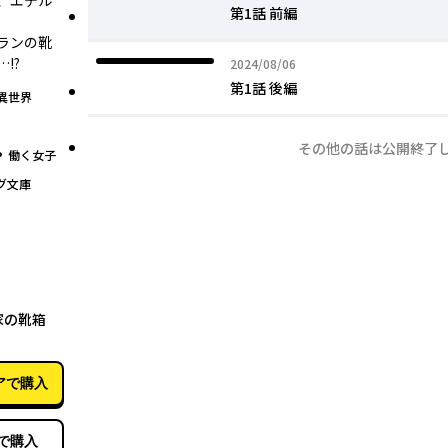
、エデル
第1話 前編
ランの靴
!?
2024年08月06日
2024/08/06
第1話 後編
異世界
その他の話は公開終了
グ
働く女子
グ文庫
04月17日
家の靴箱
アで購入
で購入