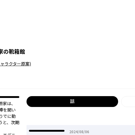
家の靴箱館
キャラクター原案)
話
爵家は、
な噂を聞い
りでに動
うと、次期
2024年08月06日
2024/08/06