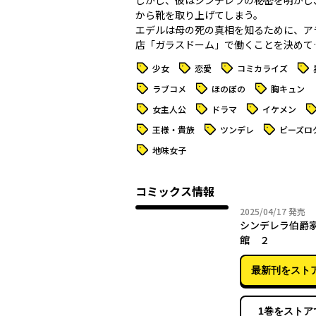
しかし、彼はシンデレラの秘密を明かし
から靴を取り上げてしまう。
エデルは母の死の真相を知るために、ア
店「ガラスドーム」で働くことを決めて…
タグ
タグ
タグ
タグ
少女
恋愛
コミカライズ
タグ
タグ
タグ
ラブコメ
ほのぼの
胸キュン
タグ
タグ
タグ
タ
女主人公
ドラマ
イケメン
タグ
タグ
タグ
王様・貴族
ツンデレ
ビーズロ
タグ
地味女子
コミックス情報
2025年
2025/04/17
発売
シンデレラ伯爵
館 ２
最新刊をスト
1巻をストア