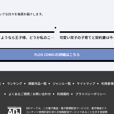
ックな日々を毎週お届けします。
さようなら王子様、どうか私のこと
可愛い双子の子育てと契約妻は今
は忘れてください
で終了予定です
FLOS COMIC
の詳細はこちら
量
ランキング
掲載作品一覧
ジャンル一覧
サイトマップ
利用者情
よくあるご質問 / お問い合わせ
利用規約
プライバシーポリシー
ABJマークは、この電子書店・電子書籍配信サービスが、著作権者から
コンテンツ使用許諾を得た正規版配信サービスであることを示す登録商