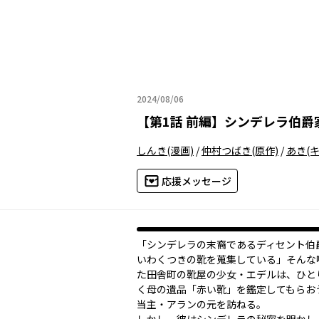
2024/08/06
2024年08月06日
【
第1話 前編
】
シンデレラ伯爵
しんき
(漫画)
/
仲村つばき
(原作)
/
あき
(
応援メッセージ
「シンデレラの末裔であるディセント伯
いわくつきの靴を蒐集している」――そん
た田舎町の靴屋の少女・エデルは、ひと
く母の遺品「赤い靴」を鑑定してもらお
当主・アランの元を訪ねる。