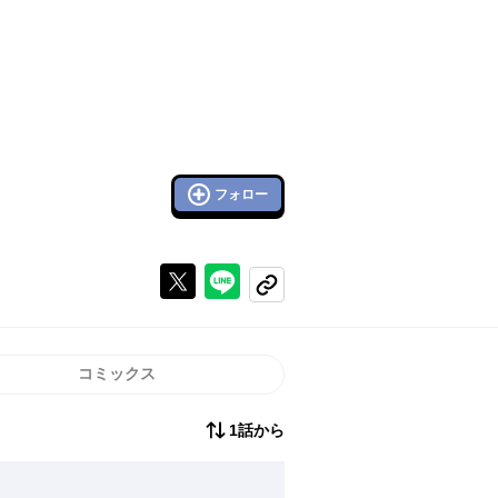
フォロー
Xで投稿する
ラインでシェアする
コピーする
コミックス
1話から