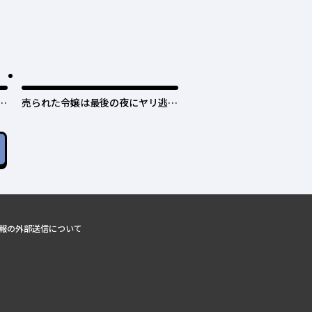
日
売られた令嬢は最後の夜にヤリ逃げ
しました〜平和に子育てしている
と、迎えに来たのは激重王子様でし
た〜
報の外部送信について