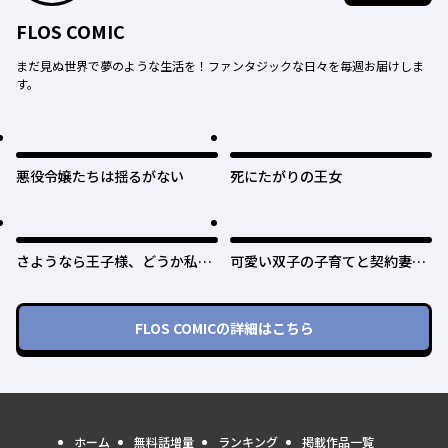
FLOS COMIC
まだ見ぬ世界で夢のような生活を！ファンタジックな日々を毎週お届けしま
す。
悪役令嬢たちは揺るがない
死にたがりの王女
さようなら王子様、どうか私の
可愛い双子の子育てと契約妻は
ことは忘れてください
今日で終了予定です
FLOS COMIC
の詳細はこちら
ホーム
無料話増量
ランキング
掲載作品一覧