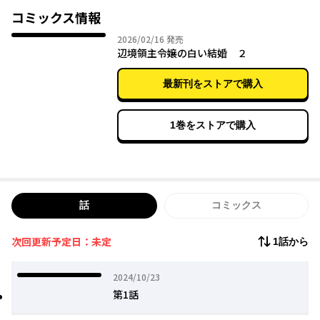
しかし、オルテンシアにはある秘密があって……
コミックス情報
訳あり令嬢×訳あり王子、癒しと波乱の新婚ラブファンタジー！
2026年02月16日
2026/02/16
発売
辺境領主令嬢の白い結婚 ２
最新刊をストアで購入
1巻をストアで購入
話
コミックス
次回更新予定日：未定
1話から
2024年10月23日
2024/10/23
第1話