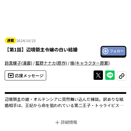
連載
2024/10/23
2024年10月23日
【
第1話
】
辺境領主令嬢の白い結婚
フォロー
鈴真蝶子
(漫画)
/
藍野ナナカ
(原作)
/
條
(キャラクター原案)
Xで投稿する
ライン
応援メッセージ
コピー
辺境領主の娘・オルテンシアに突然舞い込んだ縁談。訳ありな結
婚相手は、王妃から命を狙われている第二王子・トゥライビスだ
った。
トゥライビスを匿うための契約結婚のはずが、オルテンシアは、
詳細情報
辺境地区の動植物への興味や心優しさを示すトゥライビスに次第
に惹かれてゆく。