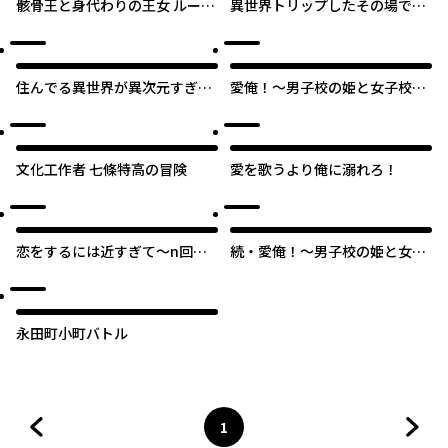
骸骨王と身代わりの王女 ルーナ
異世界トリップしたその場で食
と臆病な王様
べられちゃいました
住んでる異世界が異次元すぎる
愛俺！～男子校の姫と女子校の
件【タテスク】
王子～
文化工作者 七條特高の冒険
愛を歌うより俺に溺れろ！
恋をするには近すぎて～n回目
続・愛俺！～男子校の姫と女子
の恋の結び方～【タテスク】
校の王子～
永田町小町バトル
1
前のページへ
ページ
へ
次の