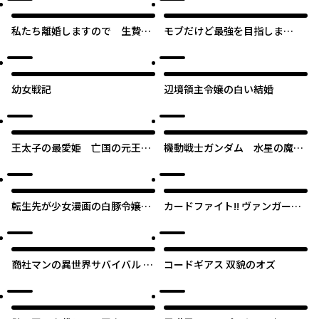
私たち離婚しますので 生贄令
モブだけど最強を目指しま
嬢と冷酷軍人の完璧なる離婚計
す！ ～ゲーム世界に転生した
画
俺は自由に強さを追い求める～
幼女戦記
辺境領主令嬢の白い結婚
王太子の最愛姫 亡国の元王女
機動戦士ガンダム 水星の魔
は隣国で初めての恋を知る
女 ヴァナディースハート
転生先が少女漫画の白豚令嬢だ
カードファイト!! ヴァンガード
った reBoooot！
Divinez 幻真覚醒編
商社マンの異世界サバイバル ～
コードギアス 双貌のオズ
絶対人とはつるまねえ～