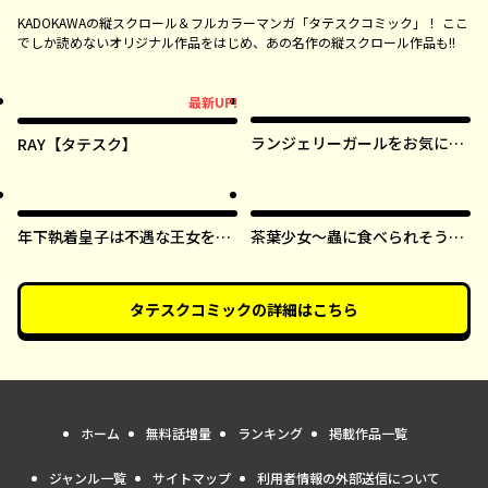
KADOKAWAの縦スクロール＆フルカラーマンガ「タテスクコミック」！ ここ
でしか読めないオリジナル作品をはじめ、あの名作の縦スクロール作品も!!
最新UP!
最新UP!
ランジェリーガールをお気に召
RAY【タテスク】
すまま【タテスク】
年下執着皇子は不遇な王女を愛
茶葉少女～蟲に食べられそうに
しすぎてる【タテスク】
なったら、私の能力が覚醒しま
した！～【タテスク】
タテスクコミック
の詳細はこちら
ホーム
無料話増量
ランキング
掲載作品一覧
ジャンル一覧
サイトマップ
利用者情報の外部送信について