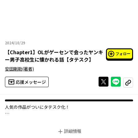
2024/10/29
2024年10月29日
【
Chapter1
】
OLがゲーセンで会ったヤンキ
フォロー
ー男子高校生に懐かれる話【タテスク】
安田剛助
(著者)
Xで投稿する
ライン
応援メッセージ
コピー
人気の作品がついにタテスク化！
OLのハルは、会社の不満の憂さ晴らしにゲームセンターに通う
日々。
詳細情報
そこでヤンキー男子高校生をボコボコに負かしてしまうが、なぜ