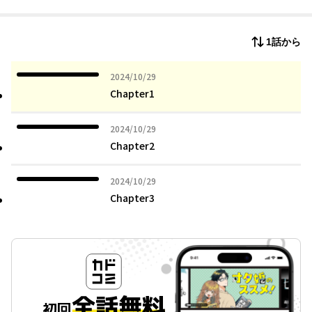
か懐かれてしまう。
ゲームセンターで会うだけの知り合いからゲーム仲間、そしてさ
1話から
らに二人の関係は…!?
OLとヤンキー高校生の胸キュン＆微笑ましい交流が始まる！
2024年10月29日
2024/10/29
Chapter1
2024年10月29日
2024/10/29
Chapter2
2024年10月29日
2024/10/29
Chapter3