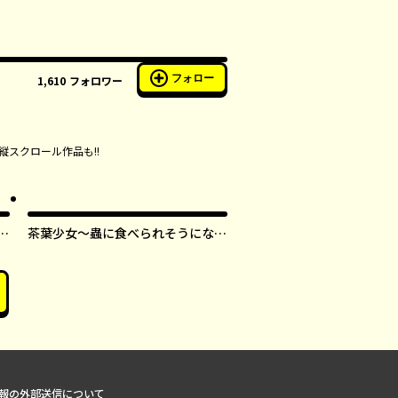
フォロー
1,610
フォロワー
縦スクロール作品も!!
す
茶葉少女～蟲に食べられそうになっ
たら、私の能力が覚醒しました！～
【タテスク】
報の外部送信について