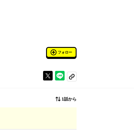
フォロー
Xで投稿する
ラインでシェアする
コピーする
1話から