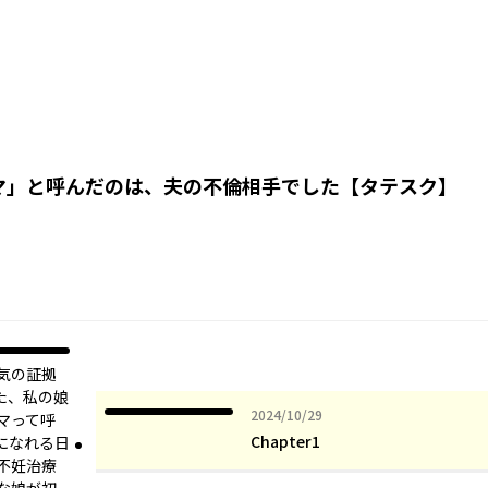
マ」と呼んだのは、夫の不倫相手でした【タテスク】
気の証拠
た、私の娘
2024年10月29日
2024/10/29
マって呼
Chapter1
になれる日
不妊治療