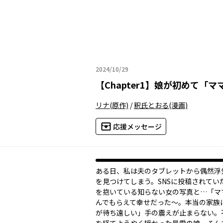
2024/10/29
2024年10月29日
【
Chapter1
】
娘が初めて「マ
リナ
(原作)
/
釈氏とおる
(漫画)
応援メッセージ
ある日、私は夫のタブレットから偶然浮
を見つけてしまう。SNSに投稿されてい
を抱いている知らない女の写真と…「マ
んでもらえて幸せだった〜。本当の家族
が待ち遠しい」手の震えが止まらない。