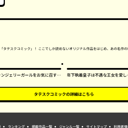
ンガ「タテスクコミック」！ ここでしか読めないオリジナル作品をはじめ、あの名作の
ランジェリーガールをお気に召すま
年下執着皇子は不遇な王女を愛し
ま【タテスク】
ぎてる【タテスク】
タテスクコミック
の詳細はこちら
量
ランキング
掲載作品一覧
ジャンル一覧
サイトマップ
利用者情