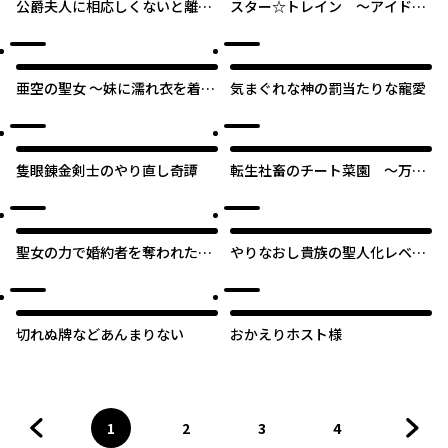
公爵夫人に相応しくないと離縁
スター☆トレイン ～アイドル
された私の話。
育成ゲームの世界で「推し」と
青春をやり直します～
亜空の聖女 〜妹に濡れ衣を着せ
気まぐれな神の罰当たりな寵愛
られた最強魔術師は、正体を隠
してやり直す〜
隻眼錬金剣士のやり直し奇譚
転生社畜のチート菜園 ～万能
スキルと便利な使い魔妖精を駆
使してたら、気づけば大陸一の
生産拠点ができていた～
聖女の力で婚約者を奪われたけ
やりなおし貴族の聖人化レベル
ど、やり直すからには好きには
アップ
させない
オリジナル
切れぬ牌などあんまりない
おかえりホスト様
1
2
3
4
前のページへ
ページ
へ
ページ
へ
ページ
へ
ページ
へ
次の