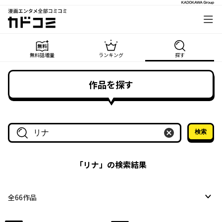
漫画エンタメ全部コミコミ
カドコミ
無料話増量
ランキング
探す
作品を探す
検索
作品名・作家名で探す
「
リナ
」の検索結果
全
66
作品