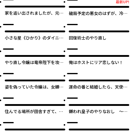
最新UP!
最新UP!
家を追い出されましたが、元気
破局予定の悪女のはずが、冷徹
に暮らしています ~チートな魔
公爵様が別れてくれません!
法と前世知識で快適便利なセカ
ンドライフ！~
小さな星《ひかり》のダイニン
回復術士のやり直し
グ クチーナ・ルーチェ
オリジナル
やり直し令嬢は竜帝陛下を攻略
俺はホストにリア恋しない！
中
オリジナル
姿を偽っていた令嬢は、女嫌い
運命の番と結婚したら、天使息
な公爵様のお世話係をしている
子の継母になりました
うちに溺愛されていたみたいで
す
住んでる場所が田舎すぎて、ダ
嫌われ皇子のやりなおし ～辺
ンジョン探索者が俺一人なんだ
境で【闇魔法】を極めて、最強
が？
の眷属と理想の王国を作ります
～