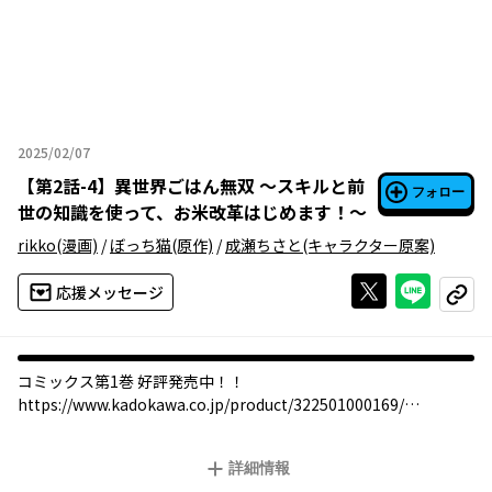
2025/02/07
2025年02月07日
【
第2話-4
】
異世界ごはん無双 ～スキルと前
フォロー
世の知識を使って、お米改革はじめます！～
rikko
(漫画)
/
ぼっち猫
(原作)
/
成瀬ちさと
(キャラクター原案)
Xで投稿する
ライン
応援メッセージ
コピー
コミックス第1巻 好評発売中！！
https://www.kadokawa.co.jp/product/322501000169/
米がまずい世界で米農家に生まれたフェリクは、八歳の誕生日に
詳細情報
スキル【品種改良・米】を授けられ、米好きだった前世の記憶も