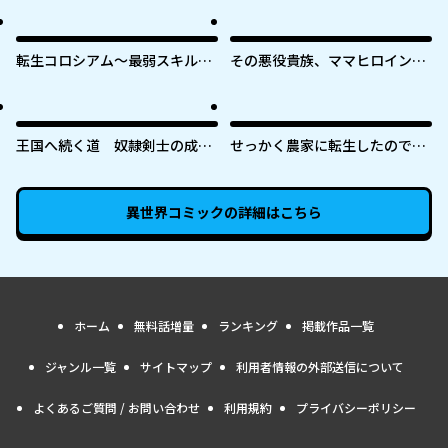
転生コロシアム～最弱スキルで
その悪役貴族、ママヒロインが
最強の女たちを攻略して奴隷ハ
好きすぎる ～真摯な努力で最強
ーレム作ります～
となり不遇な推しキャラ助けま
くる～
王国へ続く道 奴隷剣士の成り
せっかく農家に転生したので勇
上がり英雄譚
者は目指しません
異世界コミック
の詳細はこちら
ホーム
無料話増量
ランキング
掲載作品一覧
ジャンル一覧
サイトマップ
利用者情報の外部送信について
よくあるご質問 / お問い合わせ
利用規約
プライバシーポリシー