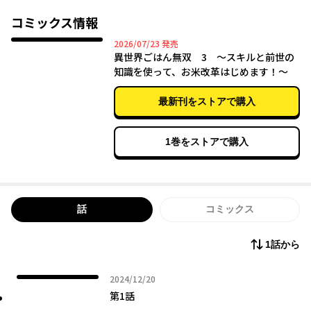
思い出す。周りからは外れスキルだと笑われるもお粥やおにぎ
り、変わり種のおこげサンドやライスピザなど改良したおいしい
コミックス情報
米で作る料理は異世界の人々にも大好評！元日本人、米友になっ
2026年07月23日
2026/07/23
発売
た神獣と米改革はじめます!
異世界ごはん無双 3 ～スキルと前世の
原作小説情報はコチラをCHECK！
知識を使って、お米改革はじめます！～
１巻：https://kakuyomu.jp/official/info/entry/isekaigohanmus
ou
最新刊をストアで購入
２巻：https://kakuyomu.jp/official/info/entry/isekaigohanmus
ou2
1巻をストアで購入
話
コミックス
1話から
2024年12月20日
2024/12/20
第1話