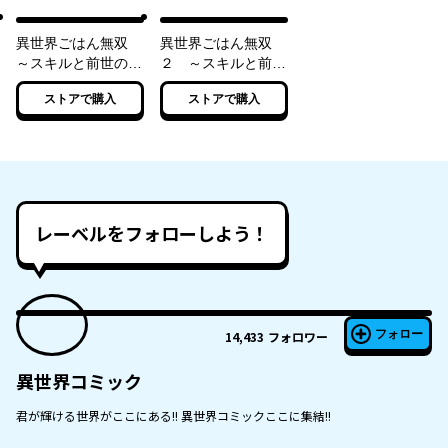
異世界ごはん無双
異世界ごはん無双
～スキルと前世の知
２ ～スキルと前世
識を使って、お米改
の知識を使って、お
ストアで購入
ストアで購入
革はじめます！～
米改革はじめます！
～
レーベルをフォローしよう！
フォロー
14,433
フォロワー
異世界コミック
君が輝ける世界がここにある!! 異世界コミックここに集結!!