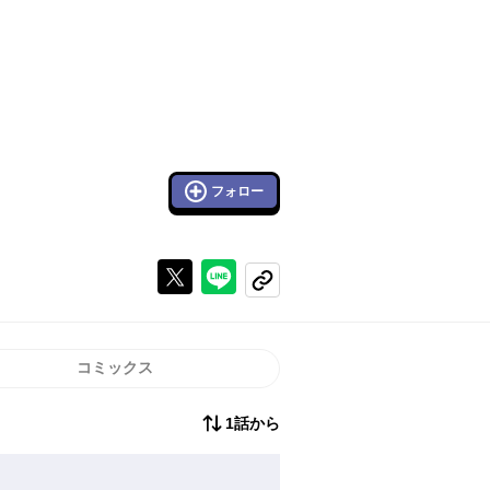
フォロー
Xで投稿する
ラインでシェアする
コピーする
コミックス
1話から