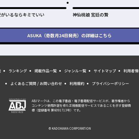
愛がいるならキミでいい
神仙桃娘 宮廷の贄
ASUKA（奇数月24日発売）
の詳細はこちら
量
ランキング
掲載作品一覧
ジャンル一覧
サイトマップ
利用者情
よくあるご質問 / お問い合わせ
利用規約
プライバシーポリシー
ABJマークは、この電子書店・電子書籍配信サービスが、著作権者から
コンテンツ使用許諾を得た正規版配信サービスであることを示す登録商
標（登録番号 第6091713号）です。
© KADOKAWA CORPORATION