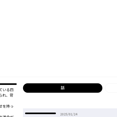
話
ている四
られ、苛
せを持っ
2025年01月24日
2025/01/24