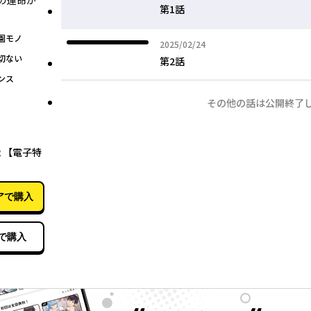
の運命が
第1話
園モノ
2025年02月24日
2025/02/24
切ない
第2話
ンス
その他の話は公開終了
02月24日
２【電子特
アで購入
で購入