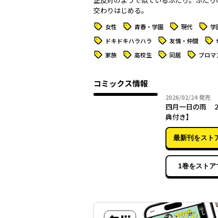
正反対のようで似ているふたり。ふたり
交わりはじめる。
タグ
タグ
タグ
タグ
女性
青春・学園
現代
学
タグ
タグ
タグ
ドキドキハラハラ
友情・仲間
タグ
タグ
タグ
タグ
家族
高校生
同居
ブロマ
コミックス情報
2026年
2026/02/24
発売
四月一日の雨 
典付き】
最新刊をスト
1巻をストア