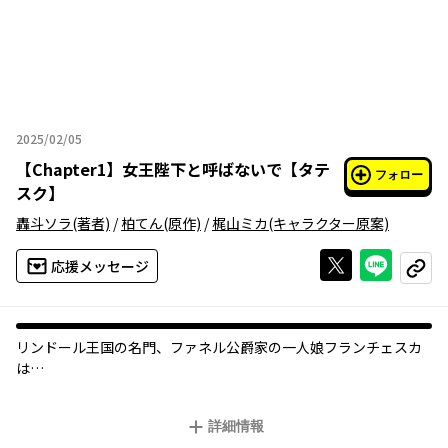
2025/02/05
2025年02月05日
【
Chapter1
】
女王陛下と呼ばないで【タテ
フォロー
スク】
轟斗ソラ
(著者)
/
柏てん
(原作)
/
梶山ミカ
(キャラクター原案)
Xで投稿する
ライン
応援メッセージ
コピー
リンドール王国の名門、ファネル公爵家の一人娘フランチェスカ
は
チェス大好き、おうち大好きなひきこもり。そんな彼女の日常は
最愛の祖父である国王の急逝とともに風雲急を告げる——
詳細情報