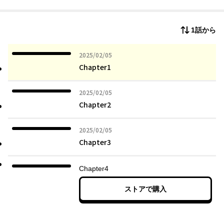
「君を次期女王候補に指名する」
遺言で王国初となる女王候補に指名されて大慌て！
1話から
そんな重責、絶対に担いたくない——!!
貴公子たちとの王位争いで放つ、起死回生の一手は——!?
2025年02月05日
2025/02/05
Chapter1
2025年02月05日
2025/02/05
Chapter2
2025年02月05日
2025/02/05
Chapter3
Chapter4
ストアで購入