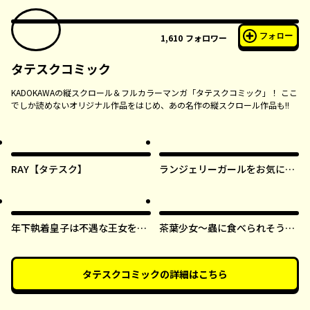
フォロー
1,610
フォロワー
タテスクコミック
KADOKAWAの縦スクロール＆フルカラーマンガ「タテスクコミック」！ ここ
でしか読めないオリジナル作品をはじめ、あの名作の縦スクロール作品も!!
RAY【タテスク】
ランジェリーガールをお気に召
すまま【タテスク】
年下執着皇子は不遇な王女を愛
茶葉少女～蟲に食べられそうに
しすぎてる【タテスク】
なったら、私の能力が覚醒しま
した！～【タテスク】
タテスクコミック
の詳細はこちら