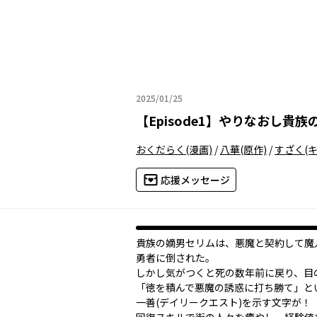
2025/01/25
2025年01月25日
【
Episode1
】
やりなおし貴族
おくだらく
(漫画)
/
八華
(原作)
/
すざく
(
応援メッセージ
貴族の嫡男セリムは、悪魔と契約して魔
勇者に倒された。
しかし気がつくと死の数年前に戻り、目
「徳を積んで悪魔の誘惑に打ち勝て」と
一善(デイリークエスト)を示す文字が！