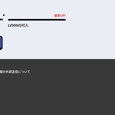
最新UP!
最新UP!
LV999の村人
報の外部送信について