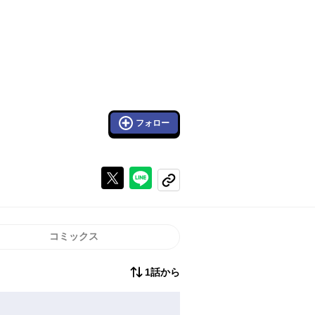
フォロー
Xで投稿する
ラインでシェアする
コピーする
コミックス
1話から