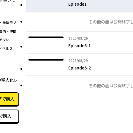
を稼いで
Episode1
その他の話は公開終了
グ
学園モノ
友情・仲間
2025年08月29日
2025/08/29
アツい
Episode6-1
ノベルス
2025年08月29日
2025/08/29
Episode6-2
03月26日
の聖人化レ
その他の話は公開終了
）
アで購入
で購入