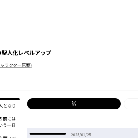
の聖人化レベルアップ
キャラクター原案)
話
人となり
の前には
いう一日
2025年01月25日
2025/01/25