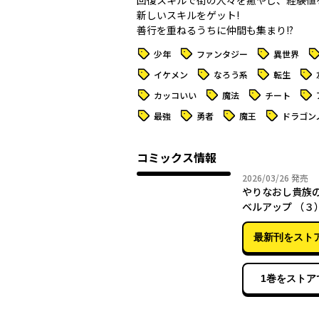
回復スキルで街の人々を癒やし、経験値
新しいスキルをゲット!
善行を重ねるうちに仲間も集まり――!?
タグ
タグ
タグ
タ
少年
ファンタジー
異世界
タグ
タグ
タグ
タグ
イケメン
なろう系
転生
タグ
タグ
タグ
タグ
カッコいい
魔法
チート
タグ
タグ
タグ
タグ
最強
勇者
魔王
ドラゴン
コミックス情報
2026年
2026/03/26
発売
やりなおし貴族
ベルアップ （３
最新刊をスト
1巻をストア