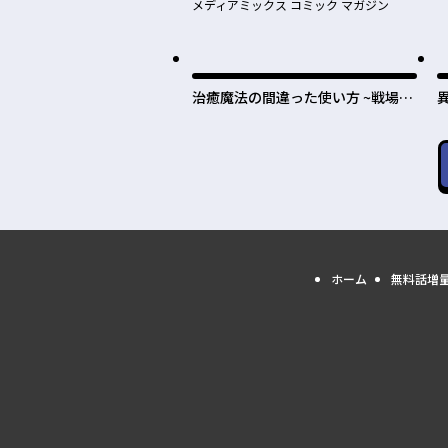
メディアミックス コミック マガジン
治癒魔法の間違った使い方 ~戦場を
駆ける回復要員~
ホーム
無料話増