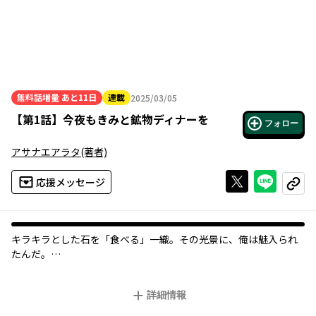
無料話増量
あと11日
連載
2025/03/05
2025年03月05日
【
第1話
】
今夜もきみと鉱物ディナーを
フォロー
アサナエアラタ
(著者)
Xで投稿する
ライン
応援メッセージ
コピー
キラキラとした石を「食べる」一織。その光景に、俺は魅入られ
たんだ―――。
藍生が、"鉱物食"の一織に出会ったのは、中学２年生のころ。鉱
物・宝石を主食とする一織はクラスから浮いていたが、鉱物を
詳細情報
「美味しそう」だと思う藍生にとって、彼は気になる存在であっ
た。一織が石を食べるところを見た日から、藍生のなかである気