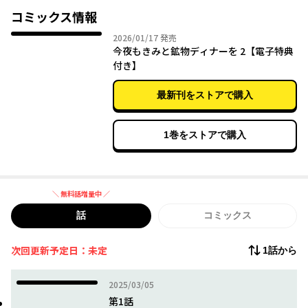
持ちが膨らんで……。
コミックス情報
2026年01月17日
2026/01/17
発売
今夜もきみと鉱物ディナーを 2【電子特典
付き】
最新刊をストアで購入
1巻をストアで購入
＼ 無料話増量中 ／
無料話増量中
話
コミックス
次回更新予定日：未定
1話から
2025年03月05日
2025/03/05
第1話