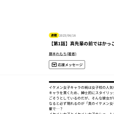
連載
2025/06/16
2025年06月16日
【
第1話
】
真先輩の前ではかっ
藤本れもち
(著者)
応援メッセージ
イケメン女子キャラの純は女子校の人気
キャラを貫くため、紳士的にスタイリッ
ごそうとしているのだが、そんな彼女が
なると必ず現れるのが「真のイケメン女
輩で…？