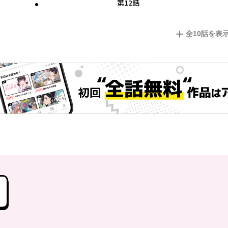
第12話
全
10
話を表