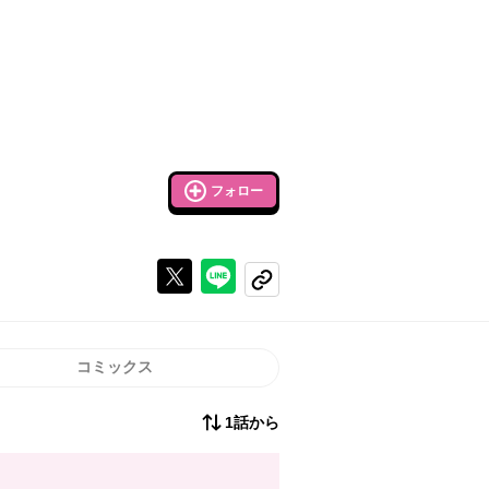
フォロー
Xで投稿する
ラインでシェアする
コピーする
コミックス
1話から