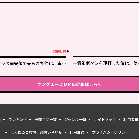
最新UP!
新UP!
一億年ボタンを連打した俺は、気
クラス最安値で売られた俺は、実は
いたら最強になっていた ～落第剣
最強パラメーター
士の学院無双～
ヤングエースＵＰ
の詳細はこちら
量
ランキング
掲載作品一覧
ジャンル一覧
サイトマップ
利用者情
よくあるご質問 / お問い合わせ
利用規約
プライバシーポリシー