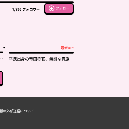
フォロー
7,796
フォロワー
最新UP!
最新UP!
付
平民出身の帝国将官、無能な貴族上
官を蹂躙して成り上がる
報の外部送信について