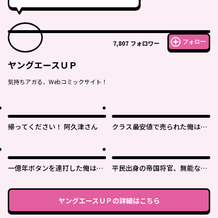
フォロー
7,807
フォロワー
ヤングエースＵＰ
気持ちアガる、Webコミックサイト！
帰ってください！ 阿久津さん
クラス最安値で売られた俺は、
実は最強パラメーター
一億年ボタンを連打した俺は、
平民出身の帝国将官、無能な貴
気付いたら最強になっていた ～
族上官を蹂躙して成り上がる
落第剣士の学院無双～
ヤングエースＵＰ
の詳細はこちら