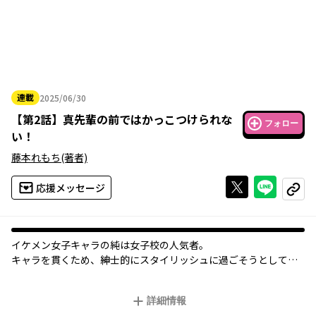
連載
2025/06/30
2025年06月30日
【
第2話
】
真先輩の前ではかっこつけられな
フォロー
い！
藤本れもち
(著者)
Xで投稿する
ライン
応援メッセージ
コピー
イケメン女子キャラの純は女子校の人気者。
キャラを貫くため、紳士的にスタイリッシュに過ごそうとしてい
るのだが、そんな彼女がピンチになると必ず現れるのが「真のイ
ケメン女子」真先輩で…？
詳細情報
イケメン女子とイケメン女子のショートラブコメディ！