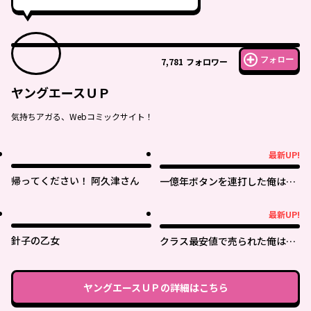
フォロー
7,781
フォロワー
ヤングエースＵＰ
気持ちアガる、Webコミックサイト！
最新UP!
最新UP!
帰ってください！ 阿久津さん
一億年ボタンを連打した俺は、
気付いたら最強になっていた ～
落第剣士の学院無双～
最新UP!
最新UP!
針子の乙女
クラス最安値で売られた俺は、
実は最強パラメーター
ヤングエースＵＰ
の詳細はこちら