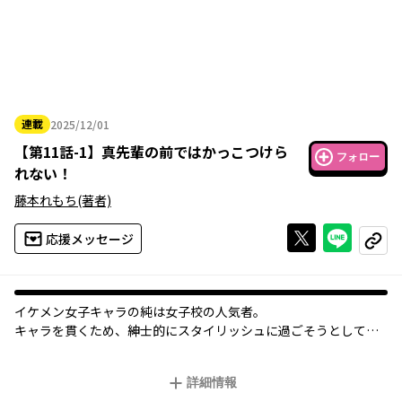
連載
2025/12/01
2025年12月01日
【
第11話-1
】
真先輩の前ではかっこつけら
フォロー
れない！
藤本れもち
(著者)
Xで投稿する
ライン
応援メッセージ
コピー
イケメン女子キャラの純は女子校の人気者。
キャラを貫くため、紳士的にスタイリッシュに過ごそうとしてい
るのだが、そんな彼女がピンチになると必ず現れるのが「真のイ
ケメン女子」真先輩で…？
詳細情報
イケメン女子とイケメン女子のショートラブコメディ！