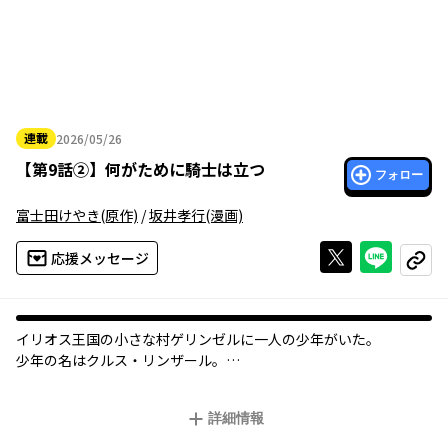
連載
2026/05/26
2026年05月26日
【
第9話②
】
何がために騎士は立つ
フォロー
富士田けやき
(原作)
/
坂井孝行
(漫画)
Xで投稿する
ライン
応援メッセージ
コピー
イリオス王国の小さな村ゲリンゼルに一人の少年がいた。
少年の名はクルス・リンザール。
貧農の次男坊に生まれ、継ぐものもなく、何もない自分がコンプ
レックスだった。
詳細情報
漠然とした何かに苛まれながら過ごしていると、何もない村に突
然ふらりと一人の男が現れた。