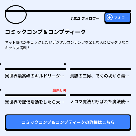
フォロー
7,812
フォロワー
コミックコンプ＆コンプティーク
ネット世代がチェックしたいデジタルコンテンツを楽しむ人にピッタリなコ
ミックス満載！
異世界最高峰のギルドリーダー
貴族の三男、でくの坊から最強
～ギルド最弱の僕だけど、ギル
魔術士へ。パラメーターを調節
メン全員の愛が重くてギルドを
して、すべての魔術を魔改
最新UP!
最新UP!
やめられません～
造！ ～気ままに遊んでいるだ
けなのに、何故か評価が上がっ
ノロマ魔法と呼ばれた魔法使い
異世界で配信活動をしたら大量
ていく件について～
は重力魔法で無双する ～まだ
のヤンデレ信者を生み出してし
重力の概念のない世界にて、少
まった件
年は万有引力の王となる～
コミックコンプ＆コンプティーク
の詳細はこちら