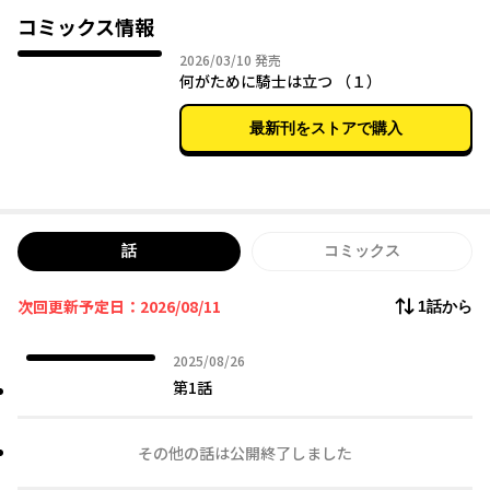
名前不明、仮面により顔も不明、謎だらけの男が少年の前に現れ
コミックス情報
る。
2026年03月10日
2026/03/10
発売
その者の腰には『騎士』が振るう特別な剣が提げられていた――
何がために騎士は立つ （１）
最新刊をストアで購入
話
コミックス
次回更新予定日：2026/08/11
1話から
2025年08月26日
2025/08/26
第1話
その他の話は公開終了しました