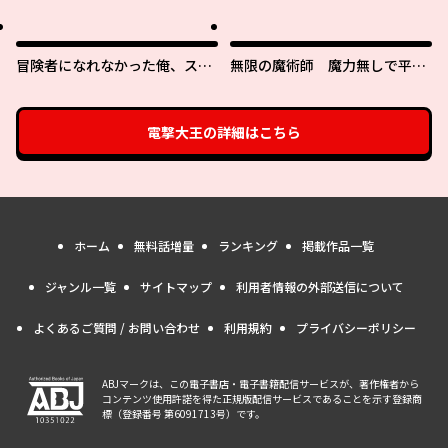
ら、義娘（六歳）の契約母にな
剣を胸に抱く
ってしまいました。
冒険者になれなかった俺、スキ
無限の魔術師 魔力無しで平民
ル「おっぱい矯正」で悩めるあ
の子と迫害された俺。実は無限
の子を人助け!?
の魔力持ち。
電撃大王
の詳細はこちら
ホーム
無料話増量
ランキング
掲載作品一覧
ジャンル一覧
サイトマップ
利用者情報の外部送信について
よくあるご質問 / お問い合わせ
利用規約
プライバシーポリシー
ABJマークは、この電子書店・電子書籍配信サービスが、著作権者から
コンテンツ使用許諾を得た正規版配信サービスであることを示す登録商
標（登録番号 第6091713号）です。