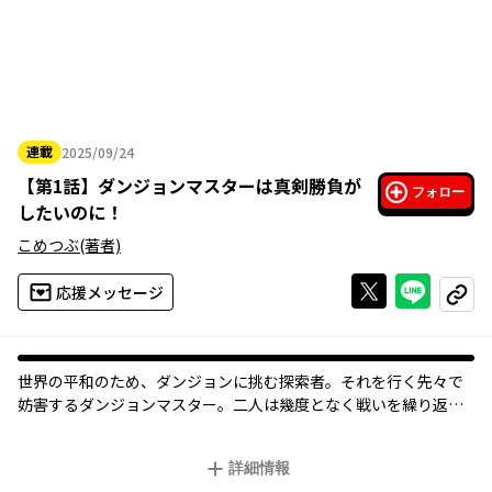
連載
2025/09/24
2025年09月24日
【
第1話
】
ダンジョンマスターは真剣勝負が
フォロー
したいのに！
こめつぶ
(著者)
Xで投稿する
ライン
応援メッセージ
コピー
世界の平和のため、ダンジョンに挑む探索者。それを行く先々で
妨害するダンジョンマスター。二人は幾度となく戦いを繰り返
し、やがて月日が流れた。探索者の冒険は相変わらず続いてお
り、彼の背はすっかり伸びて青年になっていた。そして、彼を阻
詳細情報
むダンジョンマスターもまた、見違えるほど成長していた。その