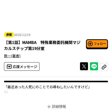
連載
2025/12/19
2025年12月19日
【
第1話
】
MAMBA 特殊業務委託機関マジ
フォロー
カルステップ第19分室
鉄一
(著者)
Xで投稿する
ライン
応援メッセージ
コピー
「最近あった人死にのことでお尋ねしたいんですけど」
「特殊業務委託機関マジカルステップ第19分室」は普通のやり方
では解決できない案件を請け負っている――。
詳細情報
室長の時村は、子供のような見た目をしているが、数々の不審な