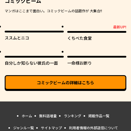
コミックビーム
マンガはここまで面白い。コミックビームの話題作が 大集合!!
最新UP!
最新UP!
ススムとニコ
くちべた食堂
自分しか知らない彼氏の一面
一命様お断り
コミックビーム
の詳細はこちら
ホーム
無料話増量
ランキング
掲載作品一覧
ジャンル一覧
サイトマップ
利用者情報の外部送信について