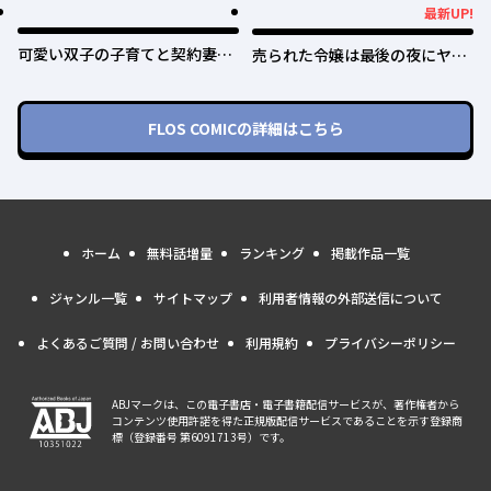
最新UP!
最新UP!
可愛い双子の子育てと契約妻は
売られた令嬢は最後の夜にヤリ
今日で終了予定です
逃げしました〜平和に子育てし
ていると、迎えに来たのは激重
王子様でした〜
FLOS COMIC
の詳細はこちら
ホーム
無料話増量
ランキング
掲載作品一覧
ジャンル一覧
サイトマップ
利用者情報の外部送信について
よくあるご質問 / お問い合わせ
利用規約
プライバシーポリシー
ABJマークは、この電子書店・電子書籍配信サービスが、著作権者から
コンテンツ使用許諾を得た正規版配信サービスであることを示す登録商
標（登録番号 第6091713号）です。