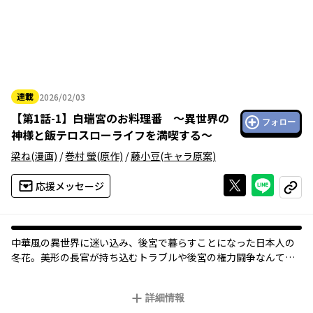
連載
2026/02/03
2026年02月03日
【
第1話-1
】
白瑞宮のお料理番 〜異世界の
フォロー
神様と飯テロスローライフを満喫する〜
梁ね
(漫画)
/
巻村 螢
(原作)
/
藤小豆
(キャラ原案)
Xで投稿する
ライン
応援メッセージ
コピー
中華風の異世界に迷い込み、後宮で暮らすことになった日本人の
冬花。美形の長官が持ち込むトラブルや後宮の権力闘争なんて何
のその、本人は大好きな料理に夢中で、自由気ままなグルメ生活
がスタート！
詳細情報