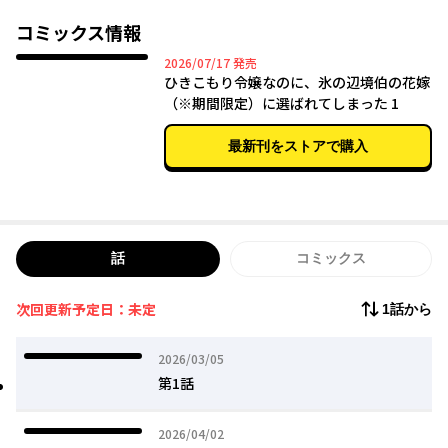
とに。
コミックス情報
ところがこっそり育てているゴランちゃん（マンドラゴラ）が会
2026年07月17日
2026/07/17
発売
場に飛び込んでしまい、
ひきこもり令嬢なのに、氷の辺境伯の花嫁
慌てて追いかけると――
（※期間限定）に選ばれてしまった 1
「この者が『花嫁候補』です！」
最新刊をストアで購入
冷たく不愛想なエリアスから"適当に"指名され、
『１カ月のお試し婚（強制）』をすることになり……!?
話
コミックス
次回更新予定日：未定
1話から
2026年03月05日
2026/03/05
第1話
2026年04月02日
2026/04/02