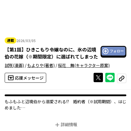
連載
2026/03/05
2026年03月05日
【
第1話
】
ひきこもり令嬢なのに、氷の辺境
フォロー
伯の花嫁（※期間限定）に選ばれてしまった
試咲
(漫画)
/
もよりや
(著者)
/
桜花 舞
(キャラクター原案)
Xで投稿する
ライン
応援メッセージ
コピー
もふもふと辺境伯から溺愛される!? 婚約者（※試用期間）、はじ
めました
義姉たちから虐げられているひきこもり令嬢リリーベルは、
詳細情報
辺境伯エリアスが花嫁を選ぶパーティーに侍女として同行するこ