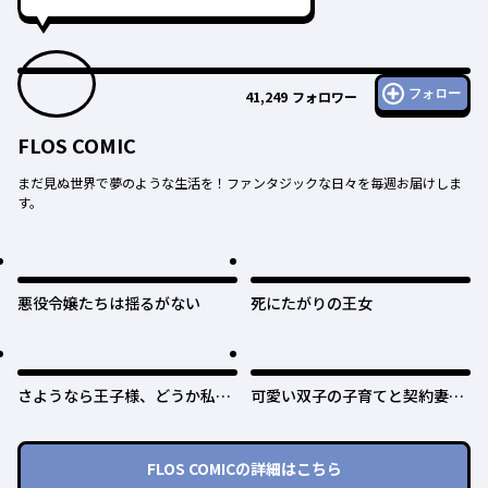
フォロー
41,249
フォロワー
FLOS COMIC
まだ見ぬ世界で夢のような生活を！ファンタジックな日々を毎週お届けしま
す。
悪役令嬢たちは揺るがない
死にたがりの王女
さようなら王子様、どうか私の
可愛い双子の子育てと契約妻は
ことは忘れてください
今日で終了予定です
FLOS COMIC
の詳細はこちら