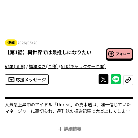
連載
2026/05/28
2026年05月28日
【
第1話
】
異世界では最推しになりたい
フォロー
砂尾
(漫画)
/
福澤ゆき
(原作)
/
510
(キャラクター原案)
Xで投稿する
ライン
応援メッセージ
コピー
人気急上昇中のアイドル「Unreal」の真木透は、唯一信じていた
マネージャーに裏切られ、週刊誌の捏造記事で大炎上してしま
う。
アイドル人生を全て失った透は――神官たちによってラーシュタリア
詳細情報
王国の"神子「候補」"として異世界召喚された！
「…つまり、国民の"最推し"になるってことか…」