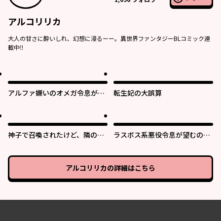
アルコリリカ
大人の甘さに酔いしれ、幻想に浸るーー。異世界ファンタジーBLコミック連
載中‼︎
アルファ嫌いのオメガ令息が寡
転生妃の大誤算
黙な騎士に溺愛されるまで
神子で召喚されたけど、隣の人
ラスボス系悪役令息が望むの
がハイスペックすぎてお呼びで
は、原作通りの没落ルート
なかった
アルコリリカ
の詳細はこちら