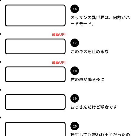
最新UP!
位
16
オッサンの異世界は、何故かハ
ードモード。
最新UP!
最新UP!
位
17
このキスを止めるな
最新UP!
最新UP!
位
18
君の声が降る夜に
最新UP!
位
19
おっさんだけど聖女です
最新UP!
位
20
転生しても嫌われ王子だったの