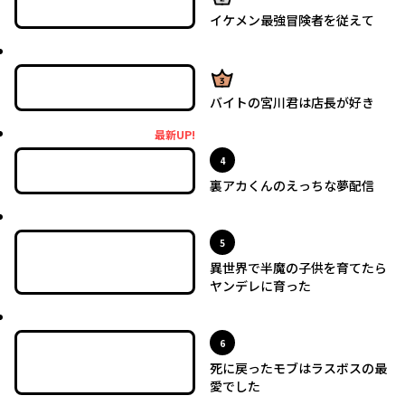
イケメン最強冒険者を従えて
最新UP!
3位
バイトの宮川君は店長が好き
最新UP!
最新UP!
位
4
裏アカくんのえっちな夢配信
最新UP!
位
5
異世界で半魔の子供を育てたら
ヤンデレに育った
最新UP!
位
6
死に戻ったモブはラスボスの最
愛でした