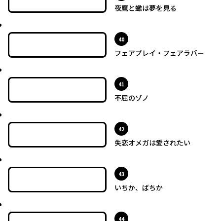
夜鷹と蠍は夢を見る
最新UP!
位
40
フェアプレイ・フェアラバー
最新UP!
位
41
不屈のゾノ
最新UP!
位
42
失恋オメガは愛されたい
最新UP!
位
43
いちか、ばちか
最新UP!
位
44