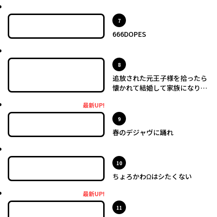
最新UP!
位
7
666DOPES
最新UP!
位
8
追放された元王子様を拾ったら
懐かれて結婚して家族になりま
した
最新UP!
最新UP!
位
9
春のデジャヴに踊れ
最新UP!
位
10
ちょろかわΩはシたくない
最新UP!
最新UP!
位
11