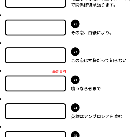
で関係修復頑張ります。
最新UP!
位
21
その恋、白紙により。
最新UP!
位
22
この恋は神様だって知らない
最新UP!
最新UP!
位
23
喰うなら骨まで
最新UP!
位
24
英雄はアンブロシアを喰む
最新UP!
位
25