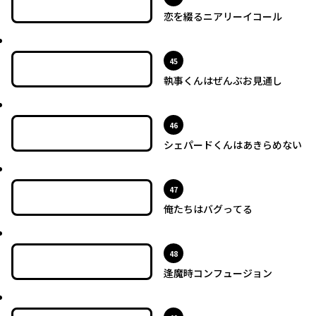
恋を綴るニアリーイコール
最新UP!
位
45
執事くんはぜんぶお見通し
最新UP!
位
46
シェパードくんはあきらめない
最新UP!
位
47
俺たちはバグってる
最新UP!
位
48
逢魔時コンフュージョン
最新UP!