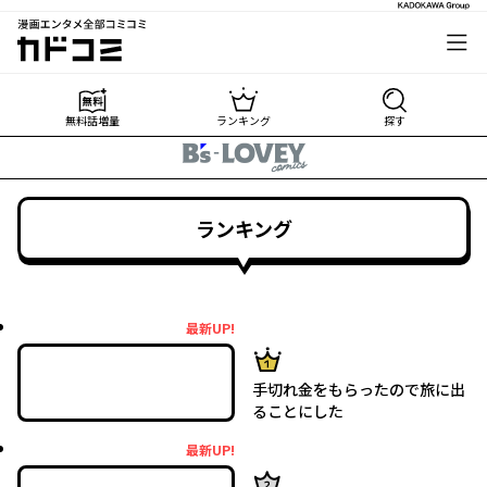
漫画エンタメ全部コミコミ
カドコミ
無料話増量
ランキング
探す
ランキング
最新UP!
最新UP!
1位
手切れ金をもらったので旅に出
ることにした
最新UP!
最新UP!
2位