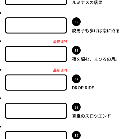
ルミナスの落果
最新UP!
位
35
腐男子も歩けば恋に沼る
最新UP!
最新UP!
位
36
夜を編む、まひるの月。
最新UP!
最新UP!
位
37
DROP RIDE
最新UP!
位
38
真夏のスロウエンド
最新UP!
位
39