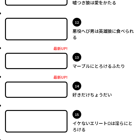
嘘つき狼は愛をかたる
最新UP!
位
12
悪役へび男は英雄狼に食べられ
る
最新UP!
最新UP!
位
13
マーブルにとろけるふたり
最新UP!
最新UP!
位
14
好きだけちょうだい
最新UP!
位
15
イケないエリートΩは淫らにと
ろける