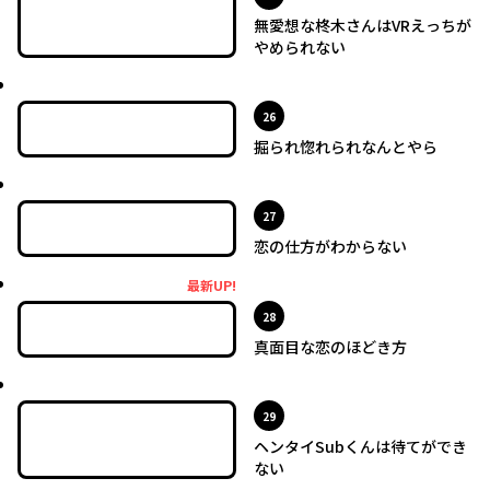
無愛想な柊木さんはVRえっちが
やめられない
最新UP!
位
26
掘られ惚れられなんとやら
最新UP!
位
27
恋の仕方がわからない
最新UP!
最新UP!
位
28
真面目な恋のほどき方
最新UP!
位
29
ヘンタイSubくんは待てができ
ない