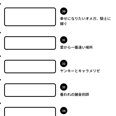
最新UP!
位
30
幸せになりたいオメガ、騎士に
嫁ぐ
最新UP!
位
31
愛から一番遠い場所
最新UP!
位
32
ヤンキーとキャラメリゼ
最新UP!
位
33
番われの錬金術師
最新UP!
位
34