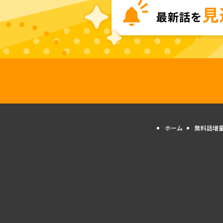
ホーム
無料話増