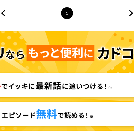
1
前のページへ
ページ
へ