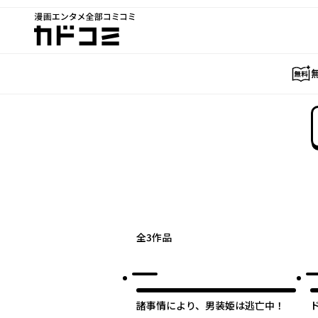
漫画エンタメ全部コミコミ
カドコミ
全
3
作品
諸事情により、男装姫は逃亡中！