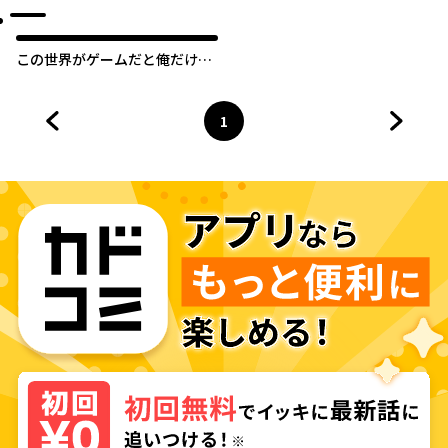
この世界がゲームだと俺だけが
知っている【タテスク】
1
前のページへ
ページ
へ
次のペ