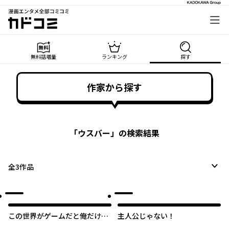
漫画エンタメ全部コミコミ
カドコミ
無料話増量
ランキング
探す
作家から探す
「
ウスバー
」の検索結果
全
3
作品
この世界がゲームだと俺だけが
主人公じゃない！
知っている