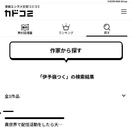
漫画エンタメ全部コミコミ
カドコミ
無料話増量
ランキング
探す
作家から探す
「
伊予嶺つく
」の検索結果
全
1
作品
異世界で配信活動をしたら大量
のヤンデレ信者を生み出してし