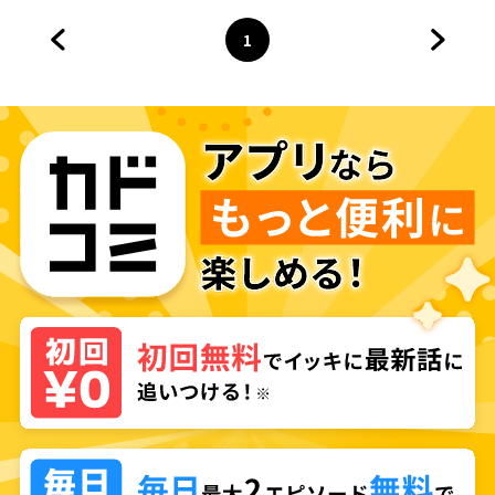
まった件
1
前のページへ
ページ
へ
次のペ