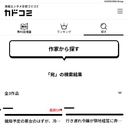
漫画エンタメ全部コミコミ
カドコミ
無料話増量
ランキング
探す
作家から探す
「
宛
」の検索結果
全
3
作品
最新UP!
最新UP!
行き遅れ令嬢が領地経営に奔走
破局予定の悪女のはずが、冷徹
していたら立て直し公に愛され
公爵様が別れてくれません!