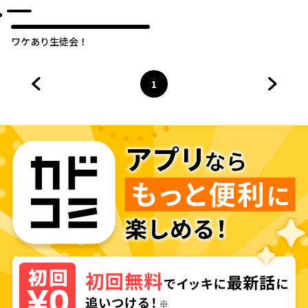
ました
ワケあり生徒会！
1
前のページへ
ページ
へ
次のペ