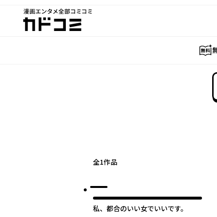
漫画エンタメ全部コミコミ
カドコミ
全
1
作品
私、都合のいい女でいいです。