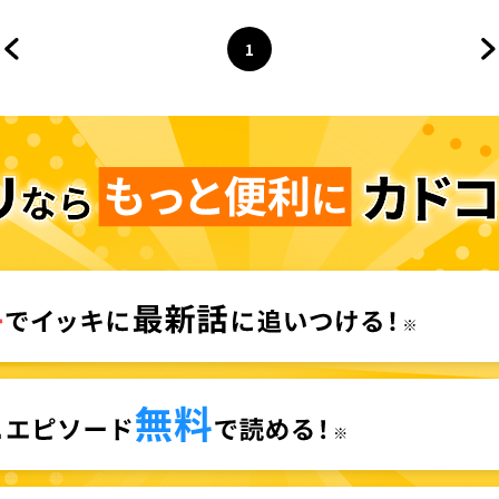
1
前のページへ
ページ
へ