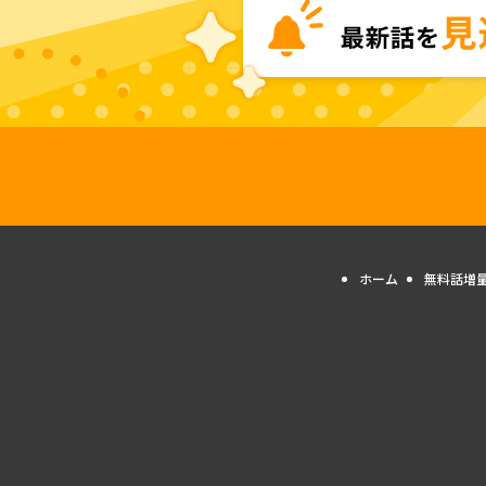
ホーム
無料話増