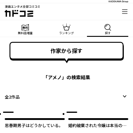
漫画エンタメ全部コミコミ
カドコミ
無料話増量
ランキング
探す
作家から探す
「
アメノ
」の検索結果
全
2
作品
思春期男子はどうかしている。
婚約破棄された令嬢は本当の愛
とハッピーエンドを手に入れま