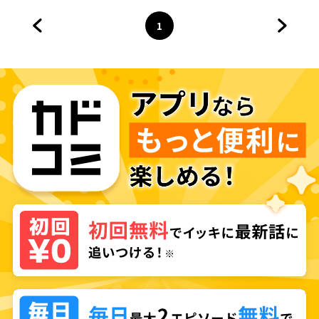
す！アンソロジーコミック
1
前のページへ
ページ
へ
次のペ