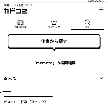
漫画エンタメ全部コミコミ
カドコミ
無料話増量
ランキング
探す
作家から探す
「
memeta
」の検索結果
全
1
作品
ビストロ三軒亭【タテスク】