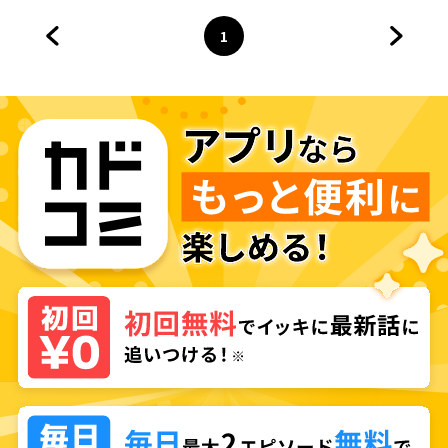
1
前のページへ
ページ
へ
次のペ