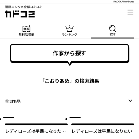
漫画エンタメ全部コミコミ
カドコミ
無料話増量
ランキング
探す
作家から探す
「
こおりあめ
」の検索結果
全
2
作品
レディローズは平民になりたい
レディローズは平民になりたい
悪役令嬢リリアナの場合