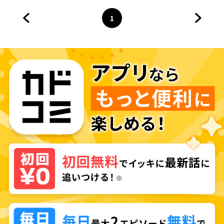
1
前のページへ
ページ
へ
次のペ