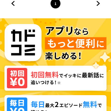
1
前のページへ
ページ
へ
次のペ