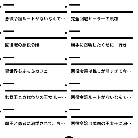
～
悪役令嬢ルートがないなんて、
完全回避ヒーラーの軌跡
誰が言ったの？
回復職の悪役令嬢
勝手に召喚したくせに「行き遅
れだから聖女ではない」と言わ
れました ～異世界はとても面倒
です～
異世界もふもふカフェ
悪役令嬢は推しが尊すぎて今日
も幸せ
骸骨王と身代わりの王女 ルーナ
悪役令嬢ルートがないなんて、
と臆病な王様
誰が言ったの？【タテスク】
魔王と勇者に溺愛されて、お手
悪役令嬢は隣国の王太子に溺愛
上げです！
される【タテスク】