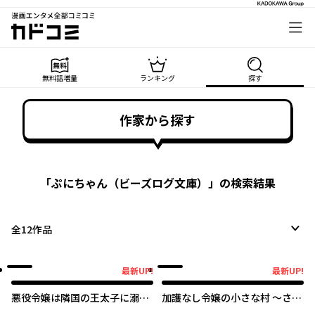
漫画エンタメ全部コミコミ
カドコミ
無料話増量
ランキング
探す
作家から探す
「
ぷにちゃん（ビーズログ文庫）
」の検索結果
全
12
作品
最新UP!
最新UP!
最新UP!
最新UP!
悪役令嬢は隣国の王太子に溺愛
加護なし令嬢の小さな村 ～さ
される
あ、領地運営を始めましょう！