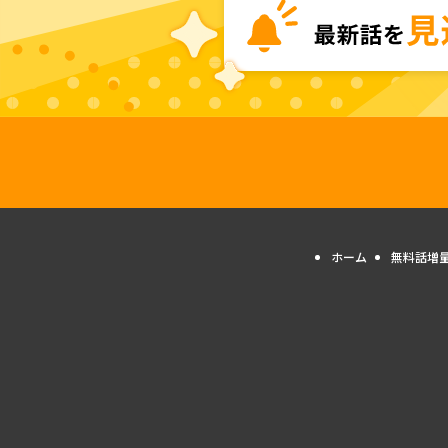
ホーム
無料話増