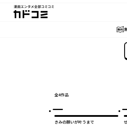
漫画エンタメ全部コミコミ
カドコミ
全
4
作品
きみの願いが叶うまで