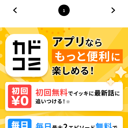
1
前のページへ
ページ
へ
次のペ