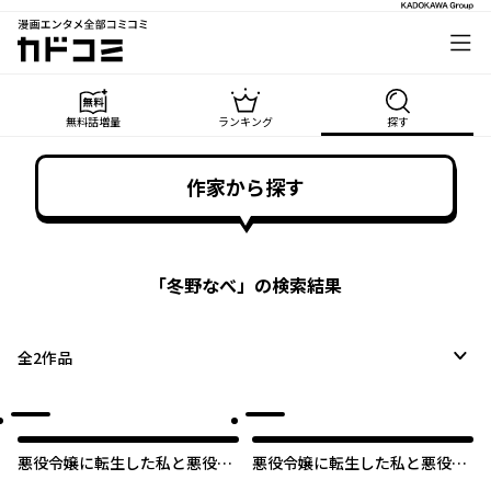
漫画エンタメ全部コミコミ
カドコミ
無料話増量
ランキング
探す
作家から探す
「
冬野なべ
」の検索結果
全
2
作品
悪役令嬢に転生した私と悪役王
悪役令嬢に転生した私と悪役王
子に転生した俺
子に転生した俺【タテスク】