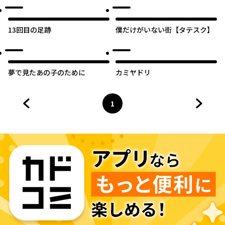
13回目の足跡
僕だけがいない街【タテスク】
夢で見たあの子のために
カミヤドリ
1
前のページへ
ページ
へ
次のペ