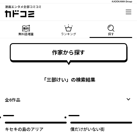
漫画エンタメ全部コミコミ
カドコミ
無料話増量
ランキング
探す
作家から探す
「
三部けい
」の検索結果
全
6
作品
キセキの島のアリア
僕だけがいない街