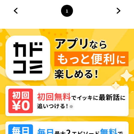
1
前のページへ
ページ
へ
次のペ