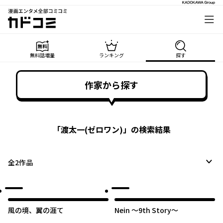
漫画エンタメ全部コミコミ
カドコミ
無料話増量
ランキング
探す
作家から探す
「
渡太一(ゼロワン)
」の検索結果
全
2
作品
風の境、翼の涯て
Nein ～9th Story～