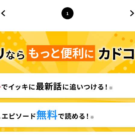
す: ざまぁRTA記録24Hr.
1
前のページへ
ページ
へ