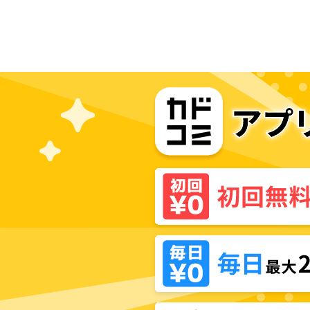
偽装し、隣国でしぶとく生き残る！
ま
～