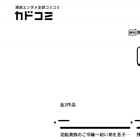
漫画エンタメ全部コミコミ
カドコミ
全
2
作品
泥船貴族のご令嬢～幼い弟を息子と