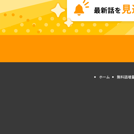
ホーム
無料話増