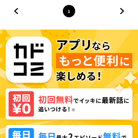
ジーコミック
1
前のページへ
ページ
へ
次のペ