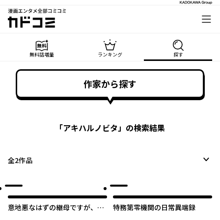
漫画エンタメ全部コミコミ
カドコミ
無料話増量
ランキング
探す
作家から探す
「
アキハルノビタ
」の検索結果
全
2
作品
意地悪なはずの継母ですが、家
特務第零機関の日常異端録
族に溺愛されてます！アンソロ