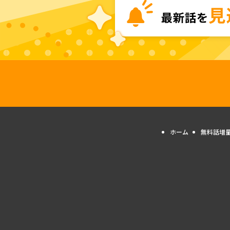
ホーム
無料話増