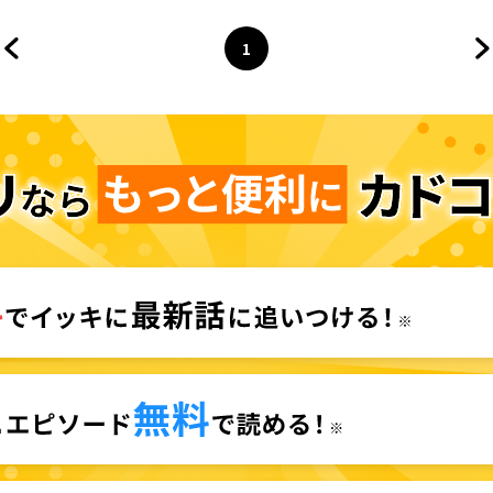
1
前のページへ
ページ
へ