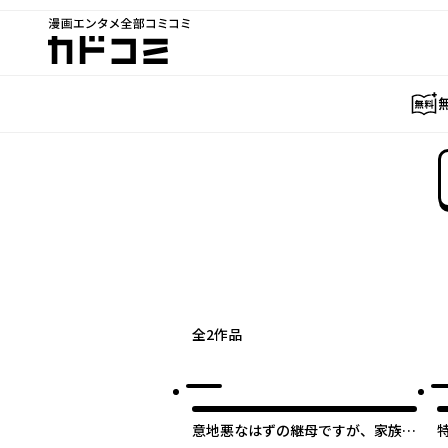
漫画エンタメ全部コミコミ
カドコミ
全
2
作品
意地悪なはずの継母ですが、家族に