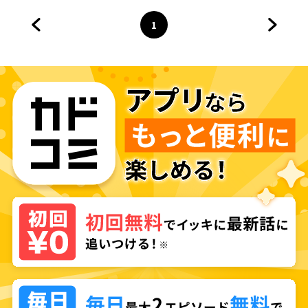
を叶えた見習い錬金術師の第一
歩～
1
前のページへ
ページ
へ
次のペ