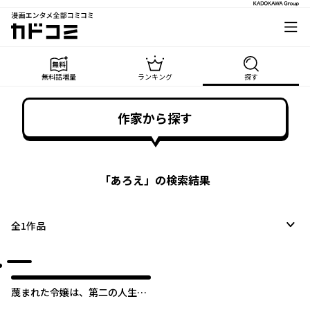
漫画エンタメ全部コミコミ
カドコミ
無料話増量
ランキング
探す
作家から探す
「
あろえ
」の検索結果
全
1
作品
蔑まれた令嬢は、第二の人生で
憧れの錬金術師の道を選ぶ ～夢