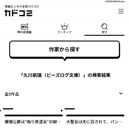
漫画エンタメ全部コミコミ
カドコミ
無料話増量
ランキング
探す
作家から探す
「
久川航璃（ビーズログ文庫）
」の検索結果
全
5
作品
傲慢公爵は“偽り修道女”の献身
大聖女は天に召されて、パン屋
的な愛を買う
の義娘になりました。