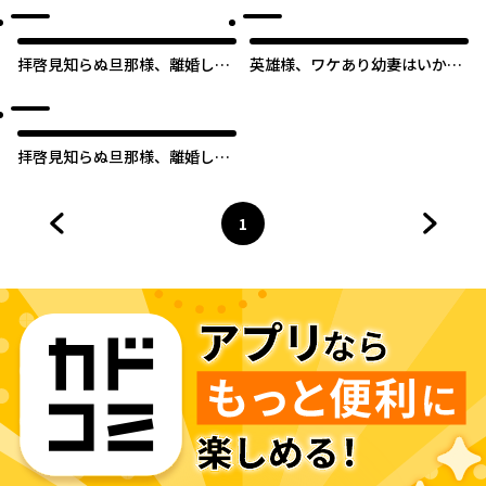
拝啓見知らぬ旦那様、離婚して
英雄様、ワケあり幼妻はいかが
いただきます
ですか？
拝啓見知らぬ旦那様、離婚して
いただきます 【タテスク】
1
前のページへ
ページ
へ
次のペ