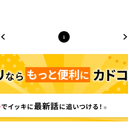
したけど、僕には荷が重かったよう
ズ・オプス
です
1
前のページへ
ページ
へ