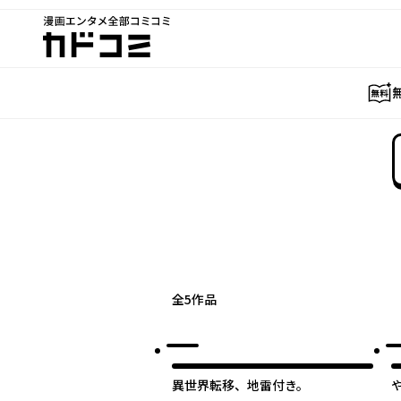
漫画エンタメ全部コミコミ
カドコミ
全
5
作品
異世界転移、地雷付き。