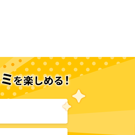
遇職『召喚師』なのにラスボスと言
われているそうです
次のページへ