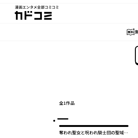
漫画エンタメ全部コミコミ
カドコミ
全
1
作品
奪われ聖女と呪われ騎士団の聖域引