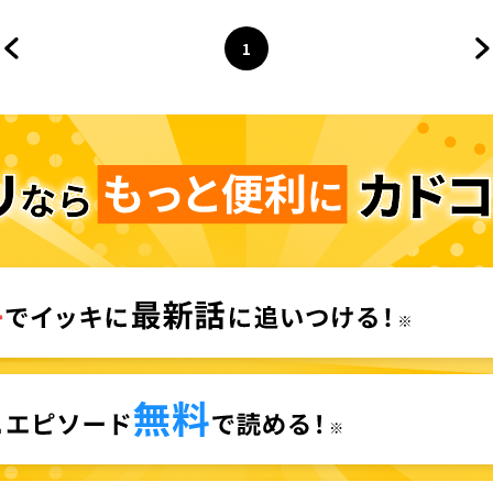
1
前のページへ
ページ
へ