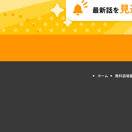
ホーム
無料話増