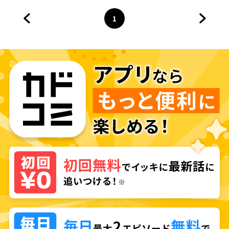
1
前のページへ
ページ
へ
次のペ