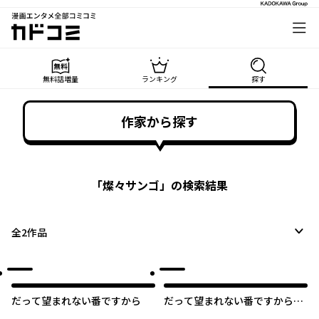
漫画エンタメ全部コミコミ
カドコミ
無料話増量
ランキング
探す
作家から探す
「
燦々サンゴ
」の検索結果
全
2
作品
だって望まれない番ですから
だって望まれない番ですから
【タテスク】