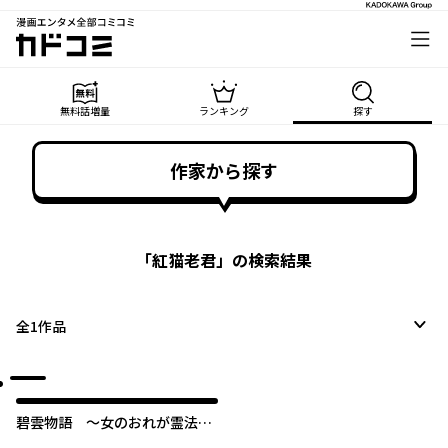
漫画エンタメ全部コミコミ
カドコミ
無料話増量
ランキング
探す
作家から探す
「
紅猫老君
」の検索結果
全
1
作品
碧雲物語 ～女のおれが霊法界
の男子校に入ったら～