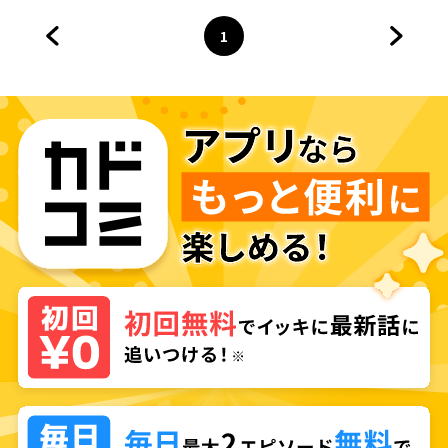
1
前のページへ
ページ
へ
次のペ